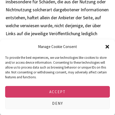
insbesondere für Schäden, die aus der Nutzung oder
Nichtnutzung solcherart dargebotener Informationen
entstehen, haftet allein der Anbieter der Seite, auf
welche verwiesen wurde, nicht derjenige, der über
Links auf die jeweilige Veröffentlichung lediglich
verweist.
Manage Cookie Consent
To provide the best experiences, we use technologies like cookies to store
and/or access device information. Consenting to these technologies will
allow us to process data such as browsing behavior or unique IDs on this
site. Not consenting or withdrawing consent, may adversely affect certain
features and functions.
DOWNLOADS
FACEBOOK
IMPRINT
PRIVACY POLICY
COOKIE POLICY (EU)
ACCEPT
© 2026 · soulution · SPEMOT AG · Dulliken,
Switzerland · e-mail: info@soulution-audio.com
DENY