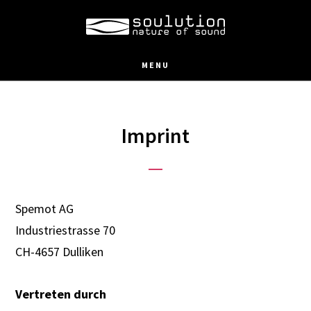
Skip
to
main
MENU
content
Imprint
Spemot AG
Industriestrasse 70
CH-4657 Dulliken
Vertreten durch