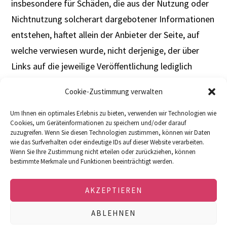
insbesondere für Schäden, die aus der Nutzung oder
Nichtnutzung solcherart dargebotener Informationen
entstehen, haftet allein der Anbieter der Seite, auf
welche verwiesen wurde, nicht derjenige, der über
Links auf die jeweilige Veröffentlichung lediglich
verweist.
Cookie-Zustimmung verwalten
Um Ihnen ein optimales Erlebnis zu bieten, verwenden wir Technologien wie
Cookies, um Geräteinformationen zu speichern und/oder darauf
zuzugreifen. Wenn Sie diesen Technologien zustimmen, können wir Daten
wie das Surfverhalten oder eindeutige IDs auf dieser Website verarbeiten.
Wenn Sie Ihre Zustimmung nicht erteilen oder zurückziehen, können
bestimmte Merkmale und Funktionen beeinträchtigt werden.
DOWNLOADS
FACEBOOK
IMPRESSUM
DATENSCHUTZERKLÄRUNG
COOKIE-RICHTLINIE (EU)
AKZEPTIEREN
© 2026 · soulution · SPEMOT AG · Dulliken,
Switzerland · e-mail: info@soulution-audio.com
ABLEHNEN