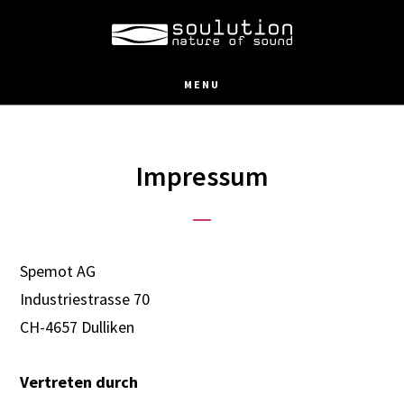
Skip
to
main
MENU
content
Impressum
Spemot AG
Industriestrasse 70
CH-4657 Dulliken
Vertreten durch