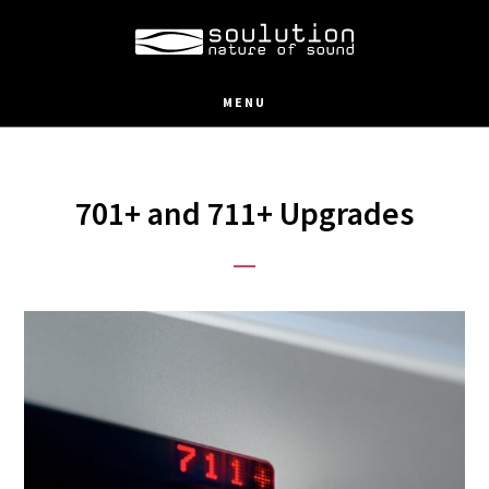
Skip
to
main
MENU
content
701+ and 711+ Upgrades