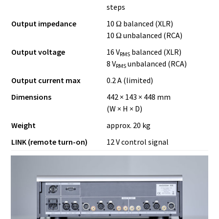
steps
Output impedance
10 Ω balanced (XLR)
10 Ω unbalanced (RCA)
Output voltage
16 V
balanced (XLR)
RMS
8 V
unbalanced (RCA)
RMS
Output current max
0.2 A (limited)
Dimensions
442 × 143 × 448 mm
(W × H × D)
Weight
approx. 20 kg
LINK (remote turn-on)
12 V control signal