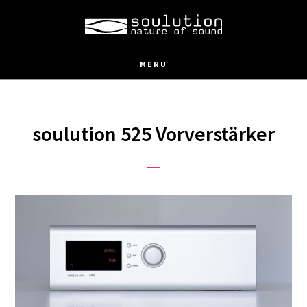
Skip
to
main
MENU
content
soulution 525 Vorverstärker