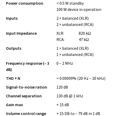
Power consumption
< 0.5 W standby
100 W device in operation
Inputs
2 × balanced (XLR)
2 × unbalanced (RCA)
Input Impedance
XLR:
820 kΩ
RCA:
47 kΩ
Outputs
1 × balanced (XLR)
1 × unbalanced (RCA)
Frequency response (– 3
0 – 2 MHz
dB)
THD + N
< 0.00009% (20 Hz – 20 kHz)
Signal-to-noise ration
120 dB
Channel separation
130 dB @ 1 kHz
Gain max
+ 15 dB
Volume control range
+ 15 DB to – 79 dB in 1 dB