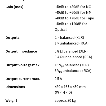
Gain (max)
-40dB to +80dB for MC
-40dB to +60dB for MM
-40dB to +70dB for Tape
-40dB to +120dB for
Optical
Outputs
2 × balanced (XLR)
1 × unbalanced (RCA)
Output impedance
0.8 Ω balanced (XLR)
0.4 Ω unbalanced (RCA)
Output voltage max
16 V
balanced (XLR)
pp
8 V
unbalanced (RCA)
pp
Output current max.
0.5 A
Dimensions
480 × 167 × 450 mm
(W × H × D)
Weight
approx. 30 kg