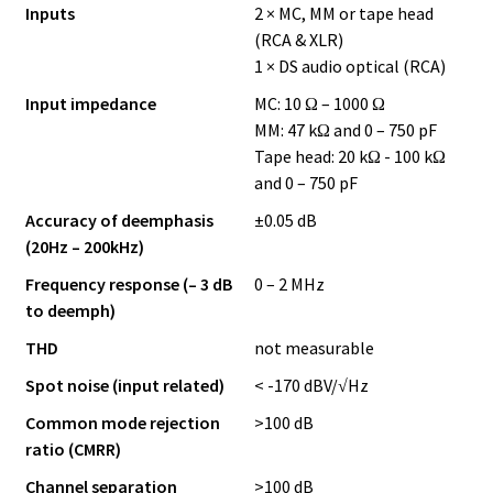
Inputs
2 × MC, MM or tape head
(RCA & XLR)
1 × DS audio optical (RCA)
Input impedance
MC: 10 Ω – 1000 Ω
MM: 47 kΩ and 0 – 750 pF
Tape head: 20 kΩ - 100 kΩ
and 0 – 750 pF
Accuracy of deemphasis
±0.05 dB
(20Hz – 200kHz)
Frequency response (– 3 dB
0 – 2 MHz
to deemph)
THD
not measurable
Spot noise (input related)
< -170 dBV/√Hz
Common mode rejection
>100 dB
ratio (CMRR)
Channel separation
>100 dB