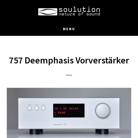
Skip
to
main
MENU
content
757 Deemphasis Vorverstärker