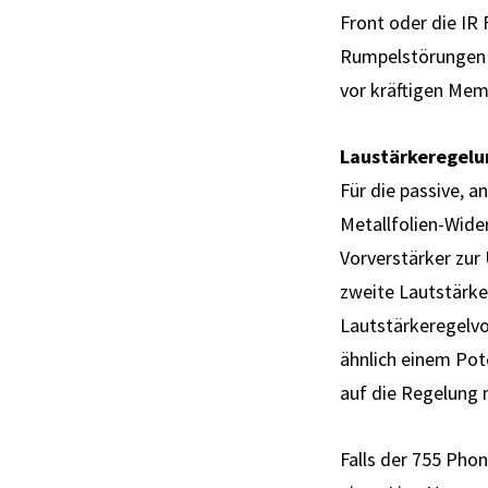
Front oder die IR 
Rumpel­störungen e
vor kräftigen Mem
Laustärkeregelu
Für die passive, 
Metallfolien-Wide
Vorverstärker zur
zweite Laut­stärk
Laut­stärke­regel­v
ähnlich einem Pote
auf die Regelung 
Falls der 755 Phon