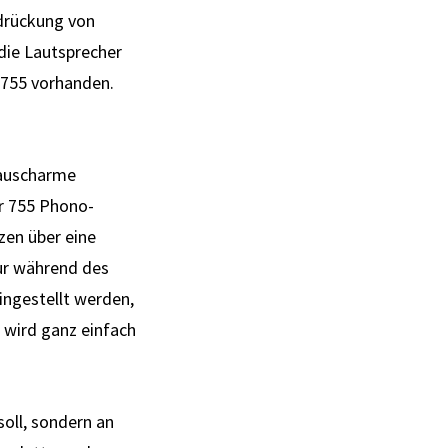
r­drückung von
die Laut­sprecher
 755 vor­handen.
rauscharme
er 755 Phono-
zen über eine
ur während des
n­ge­stellt werden,
, wird ganz einfach
soll, sondern an