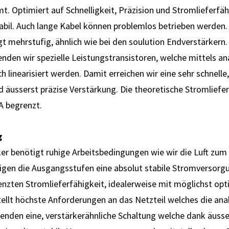
 Optimiert auf Schnelligkeit, Präzision und Strom­liefer­fähi
bil. Auch lange Kabel können problemlos be­trieben werden. 
t mehr­stufig, ähnlich wie bei den soulution End­ver­stärkern.
wenden wir spezielle Leistungs­transistoren, welche mittels 
h linearisiert werden. Damit er­reichen wir eine sehr schnelle,
 äusserst präzise Ver­stärkung. Die theoretische Strom­liefer­
 be­grenzt.
g
er benötigt ruhige Arbeits­be­dingungen wie wir die Luft zu
tigen die Ausgangsstufen eine absolut stabile Stromversorgu
nzten Stromlieferfähigkeit, idealerweise mit möglichst opti
tellt höchste Anforderungen an das Netzteil welches die ana
wenden eine, verstärker­ähnliche Schaltung welche dank äusse