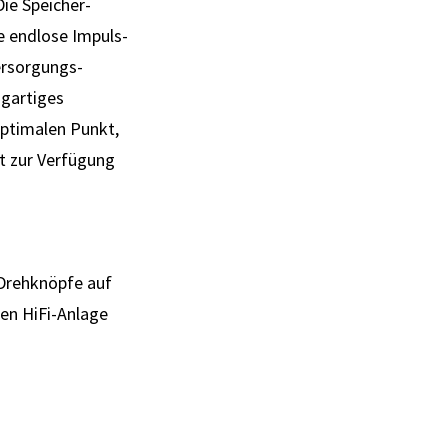
Die Speicher­
e endlose Impuls­
er­sorgungs­
g­artiges
optimalen Punkt,
t zur Ver­fügung
 Drehknöpfe auf
ten HiFi-Anlage