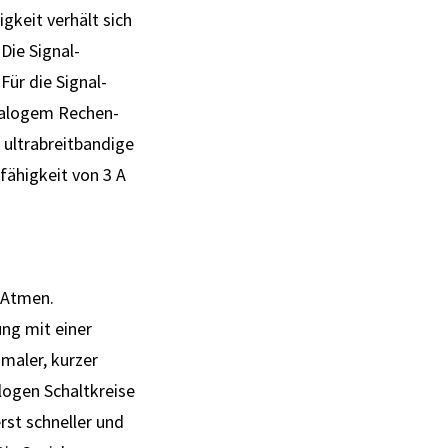
g­keit verhält sich
Die Signal-
 Für die Signal-
analogem Rechen­
 ultra­breit­bandige
fähig­keit von 3 A
m Atmen.
ng mit einer
maler, kurzer
logen Schaltkreise
rst schneller und