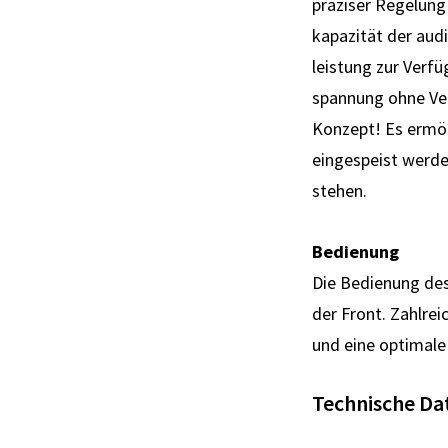
präziser Regelung 
kapazität der aud
leistung zur Ver­f
spannung ohne Verlu
Konzept! Es ermög
eingespeist werden
stehen.
Bedienung
Die Bedienung des
der Front. Zahlre
und eine optimal
Technische Da