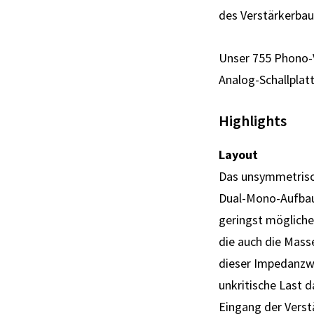
des Ver­stärker­bau
Unser 755 Phono-Vo
Analog-Schallplatt
Highlights
Layout
Das unsymmetrisch
Dual-Mono-Aufbau m
geringst mögliches
die auch die Mass
dieser Impedanz­w
unkritische Last d
Eingang der Ver­st