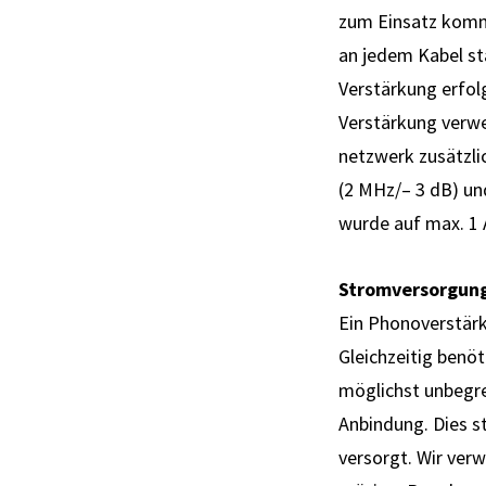
zum Einsatz kommt.
an jedem Kabel sta
Verstärkung er­folg
Ver­stärkung ver­
netz­werk zusätzlic
(2 MHz/– 3 dB) und
wurde auf max. 1 A
Stromversorgun
Ein Phonoverstärk
Gleichzeitig benö
möglichst unbegre
Anbindung. Dies s
versorgt. Wir ver­