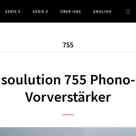
Webs
SERIE 5
SERIE 3
ÜBER UNS
ENGLISH
durc
755
soulution 755 Phono-
Vorverstärker