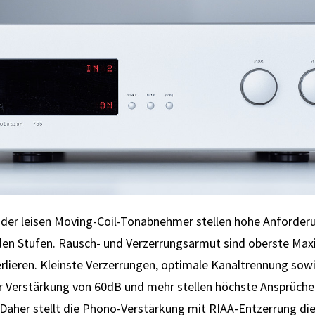
 der leisen Moving-Coil-Ton­ab­nehmer stellen hohe An­forder­
enden Stufen. Rausch- und Ver­zerrungs­armut sind oberste M
erlieren. Kleinste Ver­zerrungen, optimale Kanal­trennung so
ner Verstärkung von 60dB und mehr stellen höchste An­sprüche
. Daher stellt die Phono-Verstärkung mit RIAA-Entzerrung die