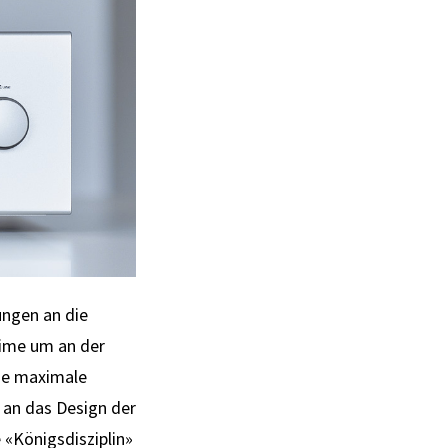
ungen an die
axime um an der
wie maximale
 an das Design der
 «Königsdisziplin»