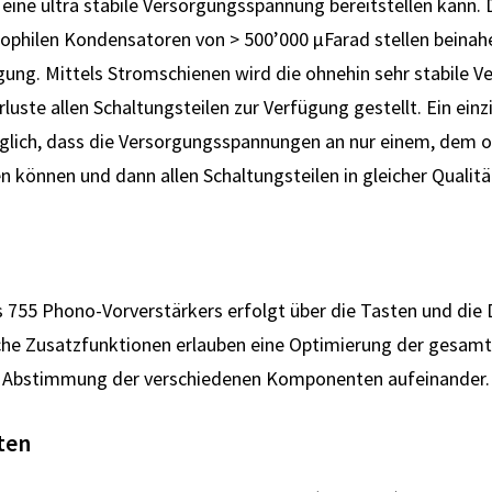
eine ultra stabile Ver­sorgungs­spannung bereit­stellen kann. 
iophilen Kondensatoren von > 500’000 µFarad stellen beinah
ügung. Mittels Strom­schienen wird die ohne­hin sehr stabile V
ste allen Schaltungs­teilen zur Ver­fügung ge­stellt. Ein einzi
lich, dass die Ver­sorgungs­spannungen an nur einem, dem 
 können und dann allen Schaltungs­teilen in gleicher Qualitä
 755 Phono-Vorverstärkers erfolgt über die Tasten und die
iche Zusatz­funktionen erlauben eine Optimierung der gesam
e Abstimmung der verschiedenen Komponenten aufeinander.
ten