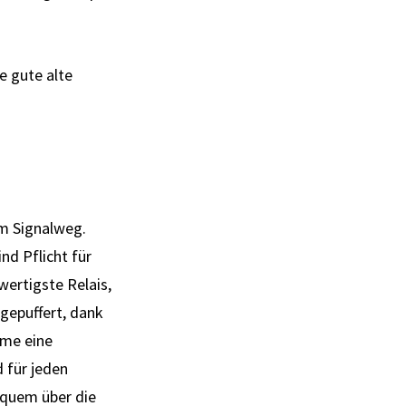
e gute alte
m Signal­weg.
nd Pflicht für
wertigste Relais,
gepuffert, dank
eme eine
d für jeden
bequem über die