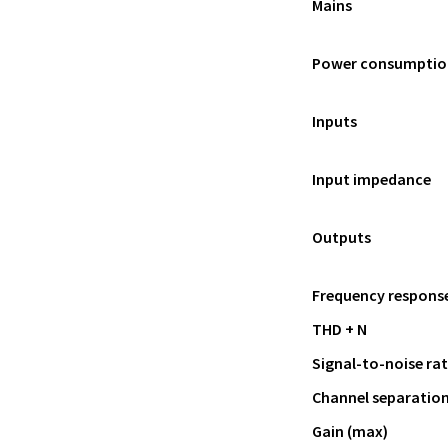
Mains
Power consumptio
Inputs
Input impedance
Outputs
Frequency response 
THD + N
Signal-to-noise rat
Channel separatio
Gain (max)