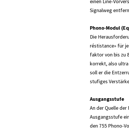
einen Line-Vorver
Signalweg entfern
Phono-Modul (Eq
Die Herausforderu
réstistance» für j
faktor von bis zu 
korrekt, also ultra
soll er die Ent­ze
stufiges Ver­stärk
Ausgangsstufe
An der Quelle der
Ausgangsstufe ein
den 755 Phono-Vor