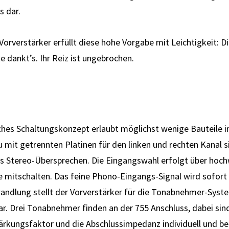
s dar.
rverstärker erfüllt diese hohe Vorgabe mit Leichtigkeit: Di
e dankt’s. Ihr Reiz ist ungebrochen.
es Schaltungskonzept erlaubt möglichst wenige Bauteile i
it ge­trenn­ten Platinen für den linken und rechten Kanal si
 Stereo-Über­sprechen. Die Eingangs­wahl erfolgt über hoch­
e mitschalten. Das feine Phono-Eingangs-Signal wird sofort 
andlung stellt der Vor­ver­stärker für die Tonabnehmer-Syst
ar. Drei Tonabnehmer finden an der 755 Anschluss, dabei sin
ärkungs­faktor und die Ab­schluss­impedanz individuell und 