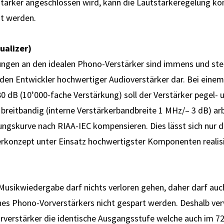
stärker angeschlossen wird, kann die Lautstärkeregelung k
t werden.
ualizer)
ngen an den idealen Phono-Verstärker sind immens und stel
eden Ent­wickler hoch­wertiger Audio­ver­stärker dar. Bei eine
80 dB (10’000-fache Ver­stärkung) soll der Ver­stärker pegel-
 breit­bandig (interne Ver­stärker­band­breite 1 MHz/– 3 dB) ar­
rrungs­kurve nach RIAA-IEC kompensieren. Dies lässt sich nur 
er­konzept unter Ein­satz hoch­wertigster Komponenten realis
 Musikwiedergabe darf nichts verloren gehen, daher darf auc
es Phono-Vorverstärkers nicht gespart werden. Deshalb ver
verstärker die identische Ausgangsstufe welche auch im 72