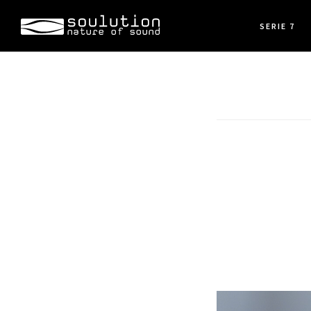
Skip
SERIE 7
to
main
content