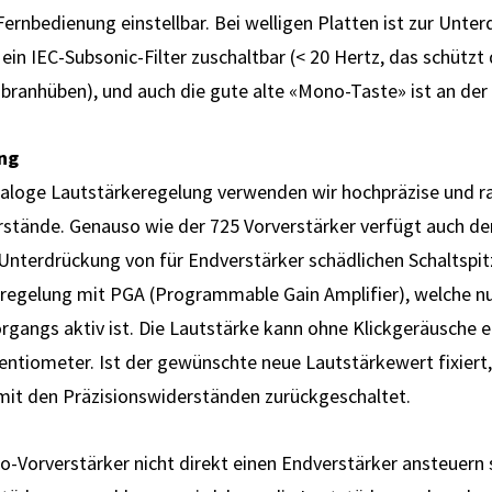
Fernbedienung ein­stell­bar. Bei welligen Platten ist zur Unte
in IEC-Subsonic-Filter zu­schalt­bar (< 20 Hertz, das schützt 
bran­hüben), und auch die gute alte «Mono-Taste» ist an der
ng
analoge Lautstärkeregelung verwenden wir hochpräzise und 
rstände. Genauso wie der 725 Vorverstärker verfügt auch d
 Unterdrückung von für Endverstärker schädlichen Schaltspit
e­regelung mit PGA (Programmable Gain Amplifier), welche n
organgs aktiv ist. Die Laut­stärke kann ohne Klick­geräusche ei
ntiometer. Ist der gewünschte neue Laut­stärke­wert fixiert
mit den Präzisions­widerständen zurück­geschaltet.
o-Vorverstärker nicht direkt einen Endverstärker ansteuern 