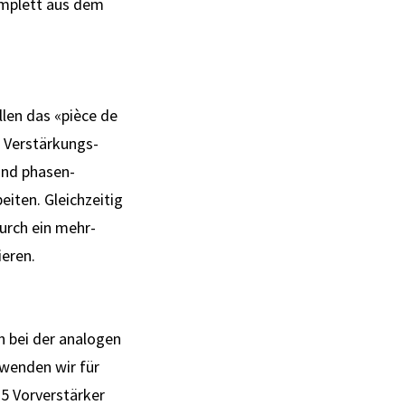
omplett aus dem
len das «pièce de
m Ver­stärkungs­
 und phasen­
beiten. Gleichzeitig
durch ein mehr­
ieren.
h bei der analogen
wenden wir für
5 Vorverstärker