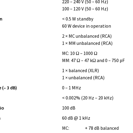
220 – 240 V (50 – 60 Hz)
100 – 120 V (50 – 60 Hz)
n
< 0.5 W standby
60 W device in operation
2 × MC unbalanced (RCA)
1 × MM unbalanced (RCA)
MC: 10 Ω – 1000 Ω
MM: 47 Ω – 47 kΩ and 0 – 750 pF
1 × balanced (XLR)
1 × unbalanced (RCA)
(– 3 dB)
0 – 1 MHz
< 0.002% (20 Hz – 20 kHz)
io
100 dB
n
60 dB @ 1 kHz
MC:
+ 78 dB balanced