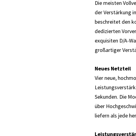
Die meisten Vollv
der Verstärkung in
beschreitet den k
dedizierten Vorver
exquisiten D/A-Wan
großartiger Verstä
Neues Netzteil
Vier neue, hochmo
Leistungsverstärke
Sekunden. Die Mod
über Hochgeschwin
liefern als jede 
Leistungsverstä