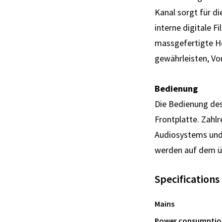
Kanal sorgt für d
interne digitale 
massgefertigte Hoc
gewährleisten, Vo
Bedienung
Die Bedienung des 
Frontplatte. Zahl
Audiosystems und
werden auf dem üb
Specifications
Mains
Power consumptio