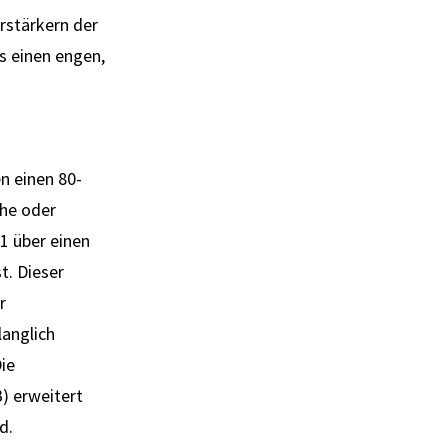
erstärkern der
ls einen engen,
n einen 80-
che oder
1 über einen
t. Dieser
r
langlich
ie
) erweitert
d.