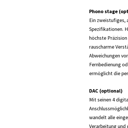
Phono stage (opt
Ein zweistufiges,
Spezifikationen.
höchste Präzision
rauscharme Verstä
Abweichungen vom
Fernbedienung ode
ermöglicht die p
DAC (optional)
Mit seinen 4 digi
Anschlussmöglichke
wandelt alle eing
Verarbeitung und 