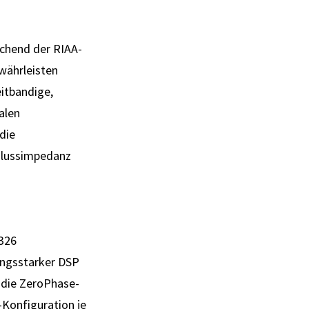
echend der RIAA-
währleisten
itbandige,
alen
die
chlussimpedanz
 326
tungsstarker DSP
 die ZeroPhase-
Konfiguration je