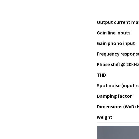
Output current ma
Gain line inputs
Gain phono input
Frequency response 
Phase shift @ 20kH
THD
Spot noise (input r
Damping factor
Dimensions (WxDxH
Weight