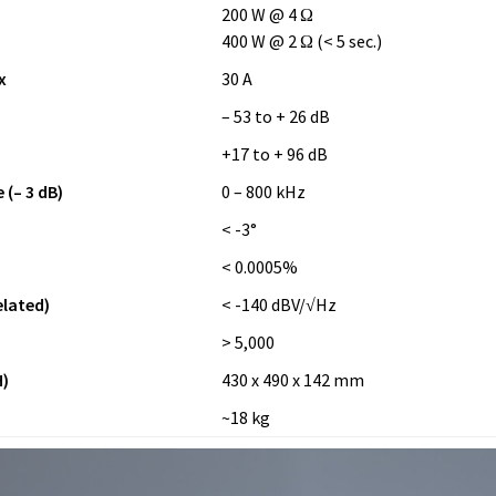
200 W @ 4 Ω
400 W @ 2 Ω (< 5 sec.)
x
30 A
– 53 to + 26 dB
+17 to + 96 dB
(– 3 dB)
0 – 800 kHz
z
< -3°
< 0.0005%
elated)
< -140 dBV/√Hz
> 5,000
)
430 x 490 x 142 mm
~18 kg