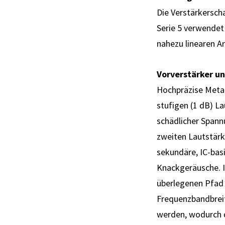
Die Verstärkerscha
Serie 5 verwendet 
nahezu linearen A
Vorverstärker u
Hochpräzise Metal
stufigen (1 dB) L
schädlicher Spann
zweiten Lautstärk
sekundäre, IC-bas
Knackgeräusche. Is
überlegenen Pfad 
Frequenzbandbreit
werden, wodurch d