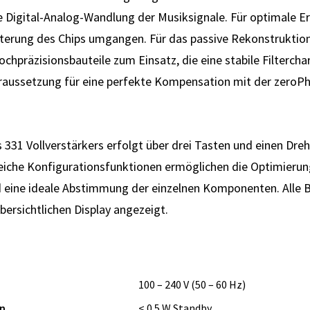
ie Digital-Analog-Wandlung der Musiksignale. Für optimale E
Filterung des Chips umgangen. Für das passive Rekonstrukti
hpräzisionsbauteile zum Einsatz, die eine stabile Filterchar
raussetzung für eine perfekte Kompensation mit der zeroP
331 Vollverstärkers erfolgt über drei Tasten und einen Dreh
reiche Konfigurationsfunktionen ermöglichen die Optimier
 eine ideale Abstimmung der einzelnen Komponenten. Alle 
ersichtlichen Display angezeigt.
100 – 240 V (50 – 60 Hz)
n
< 0.5 W Standby