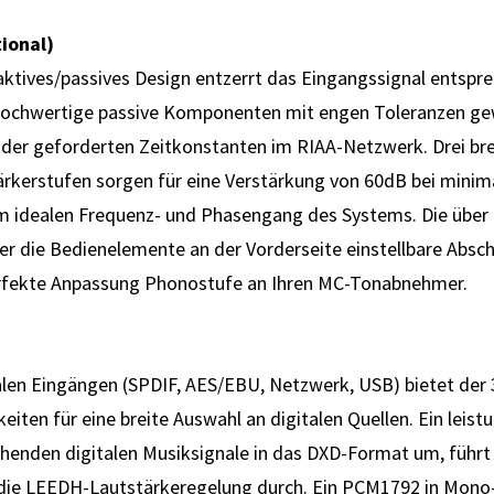
ional)
 aktives/passives Design entzerrt das Eingangssignal entspr
 Hochwertige passive Komponenten mit engen Toleranzen ge
 der geforderten Zeitkonstanten im RIAA-Netzwerk. Drei bre
rkerstufen sorgen für eine Verstärkung von 60dB bei minim
 idealen Frequenz- und Phasengang des Systems. Die über 
r die Bedienelemente an der Vorderseite einstellbare Abs
erfekte Anpassung Phonostufe an Ihren MC-Tonabnehmer.
talen Eingängen (SPDIF, AES/EBU, Netzwerk, USB) bietet der
iten für eine breite Auswahl an digitalen Quellen. Ein leis
ehenden digitalen Musiksignale in das DXD-Format um, führt
die LEEDH-Lautstärkeregelung durch. Ein PCM1792 in Mono-