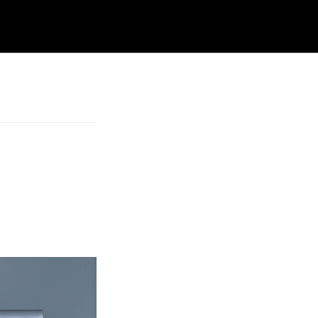
ite
hsuchen