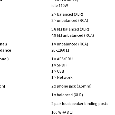
idle 110W
2 × balanced (XLR)
2 × unbalanced (RCA)
5.8 kΩ balanced (XLR)
4.9 kΩ unbalanced (RCA)
nal)
1 × unbalanced (RCA)
edance
20-1260 Ω
onal)
1 × AES/EBU
1 × SPDIF
1 × USB
1 × Network
on)
2 x phone jack (3.5mm)
1 x balanced (XLR)
2 pair loudspeaker binding posts
100 W @ 8 Ω